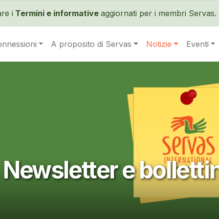
Salta al contenuto principale
re i
Termini e informative
aggiornati per i membri Servas. 
onnessioni
A proposito di Servas
Notizie
Eventi
Newsletter e bollettin