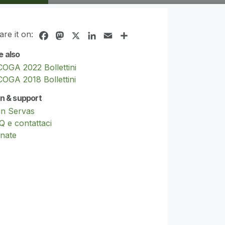
are it on:
Facebook
Mastodon
X
LinkedIn
Email
Share
e also
COGA 2022 Bollettini
COGA 2018 Bollettini
in & support
in Servas
Q e contattaci
nate