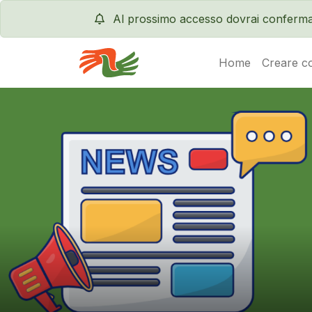
Al prossimo accesso dovrai conferma
Home
Creare c
Servas International