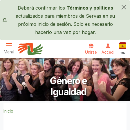
Pasar al contenido principal
Deberá confirmar los
Términos y políticas
×
actualizados para miembros de Servas en su
próximo inicio de sesión. Solo es necesario
hacerlo una vez por hogar.
Espa
Menú
Unirse
Accedi
es
Servas International
Género e
Igualdad
Inicio