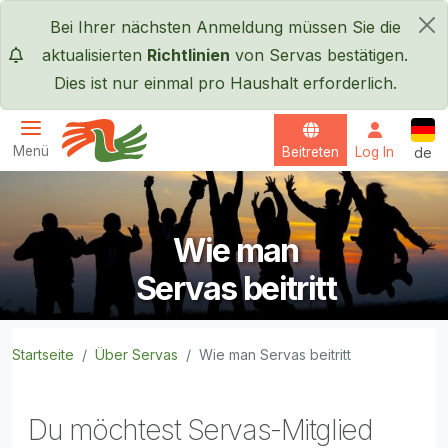
Direkt zum Inhalt
Bei Ihrer nächsten Anmeldung müssen Sie die
×
aktualisierten
Richtlinien
von Servas bestätigen.
Dies ist nur einmal pro Haushalt erforderlich.
Deut
Menü
Beitreten
Log In
de
Servas International
Wie man
Servas beitritt
Startseite
Über Servas
Wie man Servas beitritt
Du möchtest Servas-Mitglied