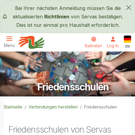
Direkt zum Inhalt
Bei Ihrer nächsten Anmeldung müssen Sie die
×
aktualisierten
Richtlinien
von Servas bestätigen.
Dies ist nur einmal pro Haushalt erforderlich.
Deut
Menü
Beitreten
Log In
de
Servas International
Friedensschulen
Startseite
Verbindungen herstellen
Friedensschulen
Friedensschulen von Servas