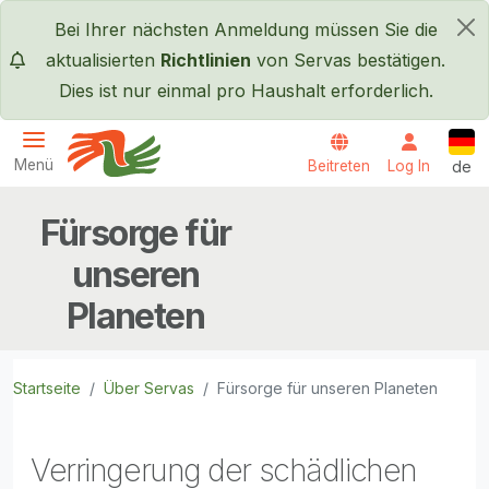
Direkt zum Inhalt
Bei Ihrer nächsten Anmeldung müssen Sie die
×
aktualisierten
Richtlinien
von Servas bestätigen.
Dies ist nur einmal pro Haushalt erforderlich.
Deut
Menü
Beitreten
Log In
de
Servas International
Fürsorge für
unseren
Planeten
Startseite
Über Servas
Fürsorge für unseren Planeten
Verringerung der schädlichen