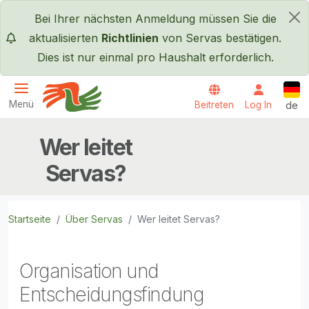
Direkt zum Inhalt
Bei Ihrer nächsten Anmeldung müssen Sie die
×
aktualisierten
Richtlinien
von Servas bestätigen.
Dies ist nur einmal pro Haushalt erforderlich.
Deut
Menü
Beitreten
Log In
de
Servas International
Wer leitet
Servas?
Startseite
Über Servas
Wer leitet Servas?
Organisation und
Entscheidungsfindung