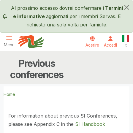
Salta al contenuto principale
Al prossimo accesso dovrai confermare i
Termini
×
e informative
aggiornati per i membri Servas. È
richiesto una sola volta per famiglia.
Itali
Menu
Aderire
Accedi
it
Servas International
Previous
conferences
Home
For information about previous SI Conferences,
please see Appendix C in the
SI Handbook