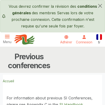
Passer au contenu principal
Vous devrez confirmer la révision des
conditions
×
générales
des membres Servas lors de votre
prochaine connexion. Cette confirmation n'est
requise qu'une seule fois par foyer.
Fran
Menu
Adhérer
Connexion
fr
Servas International
Previous
conferences
Accueil
For information about previous SI Conferences,
please see Appendix C in the
SI Handbook