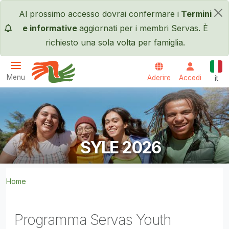
Salta al contenuto principale
Al prossimo accesso dovrai confermare i
Termini
×
e informative
aggiornati per i membri Servas. È
richiesto una sola volta per famiglia.
Itali
Menu
Aderire
Accedi
it
Servas International
SYLE 2026
Home
Programma Servas Youth