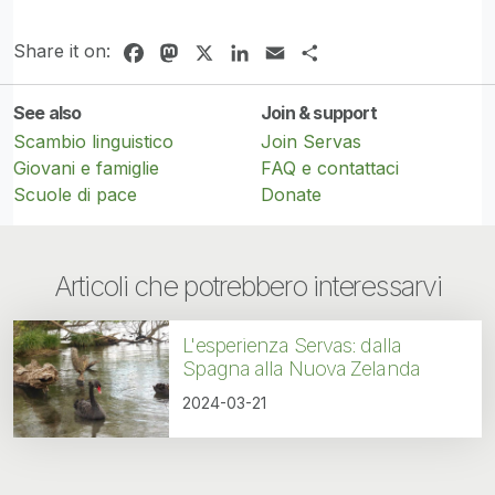
Share it on:
Facebook
Mastodon
X
LinkedIn
Email
Share
See also
Join & support
Scambio linguistico
Join Servas
Giovani e famiglie
FAQ e contattaci
Scuole di pace
Donate
Articoli che potrebbero interessarvi
L'esperienza Servas: dalla
Spagna alla Nuova Zelanda
2024-03-21