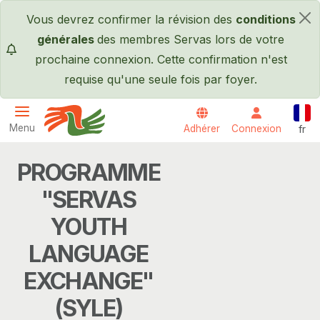
Passer au contenu principal
Vous devrez confirmer la révision des
conditions
×
générales
des membres Servas lors de votre
prochaine connexion. Cette confirmation n'est
requise qu'une seule fois par foyer.
Fran
Menu
Adhérer
Connexion
fr
Servas International
PROGRAMME
"SERVAS
YOUTH
LANGUAGE
EXCHANGE"
(SYLE)