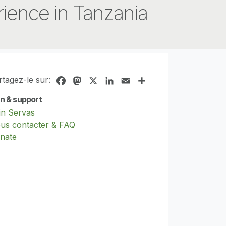
ience in Tanzania
rtagez-le sur:
Facebook
Mastodon
X
LinkedIn
Email
Share
in & support
in Servas
us contacter & FAQ
nate