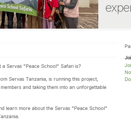
exper
Pa
Jo
Jo
a Servas "Peace School" Safari is?
No
m Servas Tanzania, is running this project,
Do
members and taking them into an unforgettable
and learn more about the Servas "Peace School"
Tanzania.