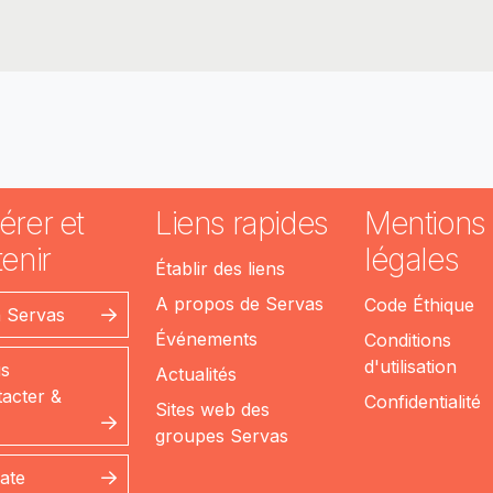
érer et
Liens rapides
Mentions
enir
légales
Établir des liens
A propos de Servas
Code Éthique
n Servas
Événements
Conditions
d'utilisation
s
Actualités
acter &
Confidentialité
Sites web des
groupes Servas
ate