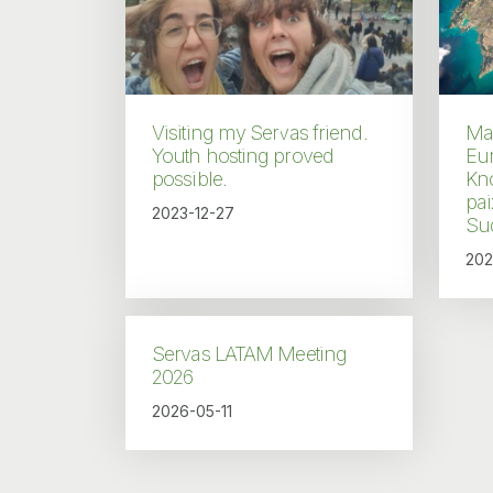
Visiting my Servas friend.
Mar
Youth hosting proved
Eu
possible.
Kno
pai
2023-12-27
Su
202
Servas LATAM Meeting
2026
2026-05-11