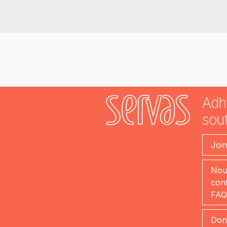
Adh
sout
Joi
Nou
cont
FAQ
Don