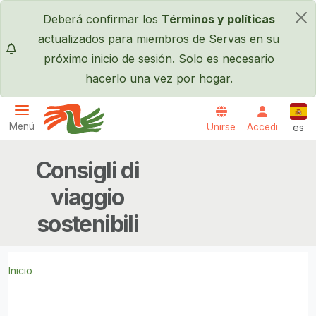
Pasar al contenido principal
Deberá confirmar los
Términos y políticas
×
actualizados para miembros de Servas en su
próximo inicio de sesión. Solo es necesario
hacerlo una vez por hogar.
Espa
Menú
Unirse
Accedi
es
Servas International
Consigli di
viaggio
sostenibili
Inicio