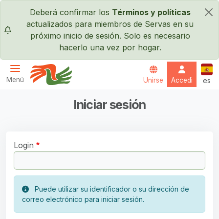
Pasar al contenido principal
Deberá confirmar los
Términos y políticas
×
actualizados para miembros de Servas en su
próximo inicio de sesión. Solo es necesario
hacerlo una vez por hogar.
Espa
Menú
Unirse
Accedi
es
Servas International
Iniciar sesión
Login
Puede utilizar su identificador o su dirección de
correo electrónico para iniciar sesión.