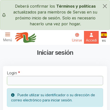
Pasar al contenido principal
Deberá confirmar los
Términos y políticas
×
actualizados para miembros de Servas en su
próximo inicio de sesión. Solo es necesario
hacerlo una vez por hogar.
Espa
Menú
Unirse
Accedi
es
Servas International
Iniciar sesión
Login
Puede utilizar su identificador o su dirección de
correo electrónico para iniciar sesión.