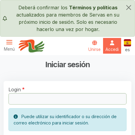
Pasar al contenido principal
Deberá confirmar los
Términos y políticas
×
actualizados para miembros de Servas en su
próximo inicio de sesión. Solo es necesario
hacerlo una vez por hogar.
Espa
Menú
Unirse
Accedi
es
Servas International
Iniciar sesión
Login
Puede utilizar su identificador o su dirección de
correo electrónico para iniciar sesión.