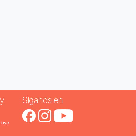
y
Síganos en
 uso