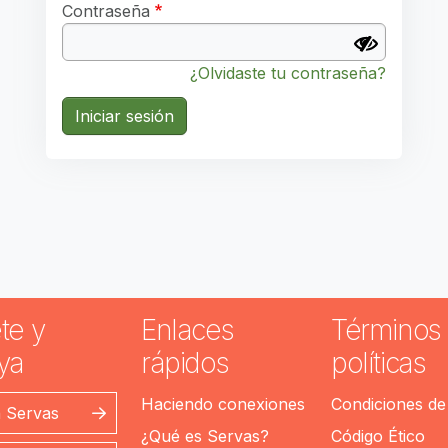
Contraseña
¿Olvidaste tu contraseña?
Iniciar sesión
te y
Enlaces
Términos 
ya
rápidos
políticas
Haciendo conexiones
Condiciones de
n Servas
¿Qué es Servas?
Código Ético