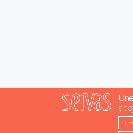
Úne
apo
Joi