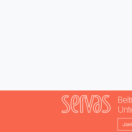
Beit
Unt
Joi