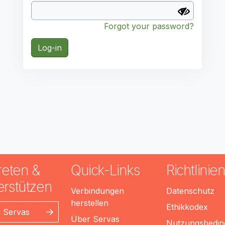
Forgot your password?
Log-in
reten &
Quick-Links
Richtlinie
erstützen
Verbindungen
Datenschutz
herstellen
Ethikkodex
n Servas
Über Servas
Nutzungsbedi