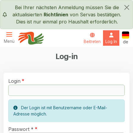
Direkt zum Inhalt
Bei Ihrer nächsten Anmeldung müssen Sie die
×
aktualisierten
Richtlinien
von Servas bestätigen.
Dies ist nur einmal pro Haushalt erforderlich.
Deut
Menü
Beitreten
Log In
de
Servas International
Log-in
Login
Der Login ist mit Benutzername oder E-Mail-
Adresse möglich.
Passwort *