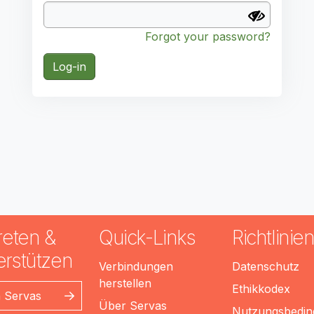
Forgot your password?
Log-in
reten &
Quick-Links
Richtlinie
erstützen
Verbindungen
Datenschutz
herstellen
Ethikkodex
n Servas
Über Servas
Nutzungsbedi