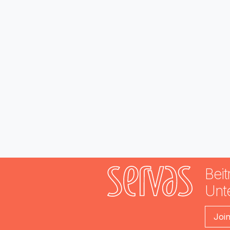
Beit
Unt
Joi