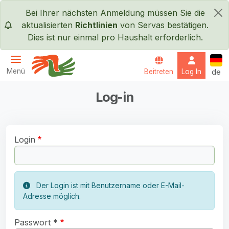
Direkt zum Inhalt
Bei Ihrer nächsten Anmeldung müssen Sie die
×
aktualisierten
Richtlinien
von Servas bestätigen.
Dies ist nur einmal pro Haushalt erforderlich.
Deut
Menü
Beitreten
Log In
de
Servas International
Log-in
Login
Der Login ist mit Benutzername oder E-Mail-
Adresse möglich.
Passwort *