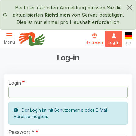
Direkt zum Inhalt
Bei Ihrer nächsten Anmeldung müssen Sie die
×
aktualisierten
Richtlinien
von Servas bestätigen.
Dies ist nur einmal pro Haushalt erforderlich.
Deut
Menü
Beitreten
Log In
de
Servas International
Log-in
Login
Der Login ist mit Benutzername oder E-Mail-
Adresse möglich.
Passwort *